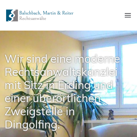
Wir sind eine moderne
Rechtsanwaltskanzlei
mit Sitz in Erding und
einer überörtlichen
Zweigstelle in
Dingolfing.